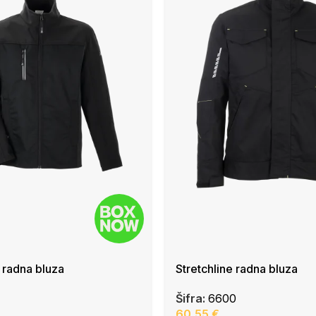
 radna bluza
Stretchline radna bluza
Šifra:
6600
60,55
€