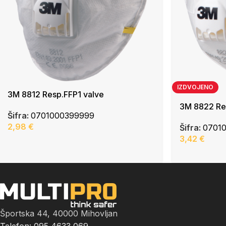
IZDVOJENO
3M 8812 Resp.FFP1 valve
3M 8822 Re
Šifra:
0701000399999
2,98
€
Šifra:
0701
3,42
€
Športska 44, 40000 Mihovljan