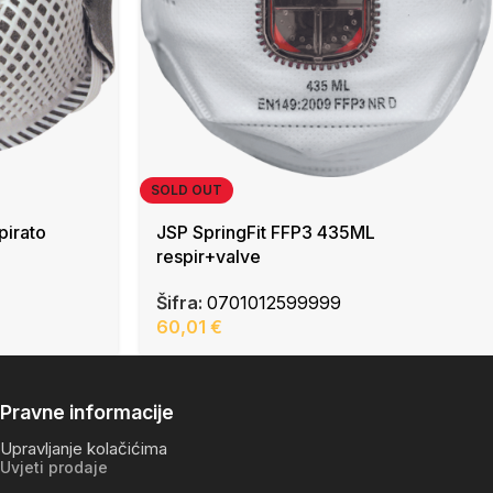
SOLD OUT
pirato
JSP SpringFit FFP3 435ML
respir+valve
Šifra:
0701012599999
60,01
€
Pravne informacije
Upravljanje kolačićima
Uvjeti prodaje