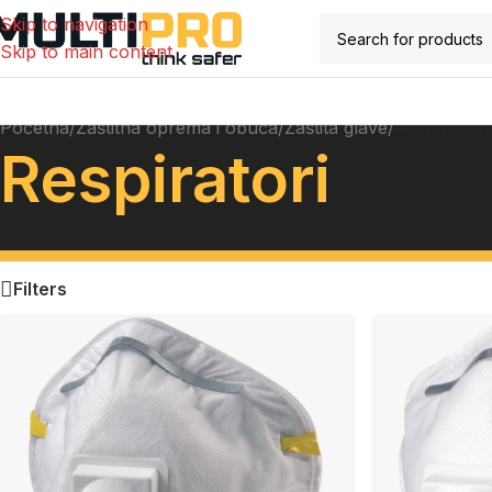
Skip to navigation
Skip to main content
Početna
/
Zaštitna oprema i obuća
/
Zaštita glave
/
Respiratori
Respiratori
Filters