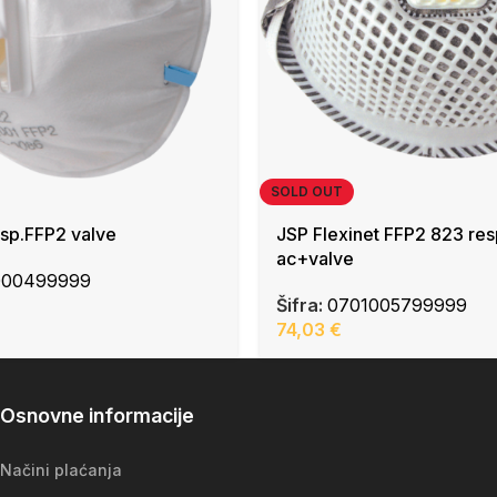
SOLD OUT
sp.FFP2 valve
JSP Flexinet FFP2 823 res
ac+valve
000499999
Šifra:
0701005799999
74,03
€
Osnovne informacije
Načini plaćanja