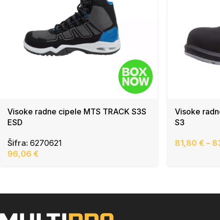
Visoke radne cipele MTS TRACK S3S
Visoke radn
ESD
S3
Šifra:
6270621
81,80
€
–
8
96,06
€