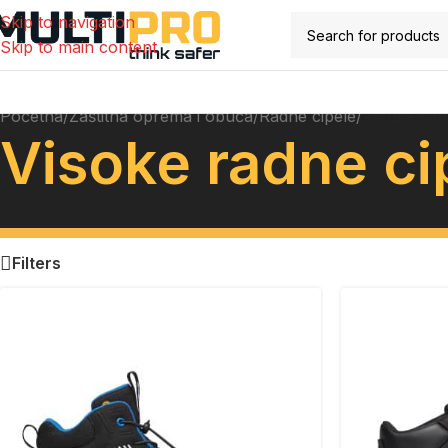
Skip to navigation
Skip to main content
Početna
/
Zaštitna oprema i obuća
/
Radne cipele
/
Visoke rad
Visoke radne ci
Filters