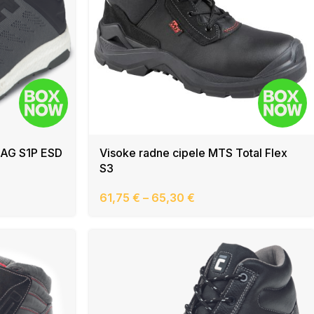
AAG S1P ESD
Visoke radne cipele MTS Total Flex
S3
61,75
€
–
65,30
€