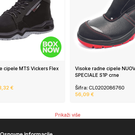
e cipele MTS Vickers Flex
Visoke radne cipele NUO
SPECIALE S1P crne
3,32
€
Šifra:
CL0202086760
56,09
€
Prikaži više
Osnovne informacije