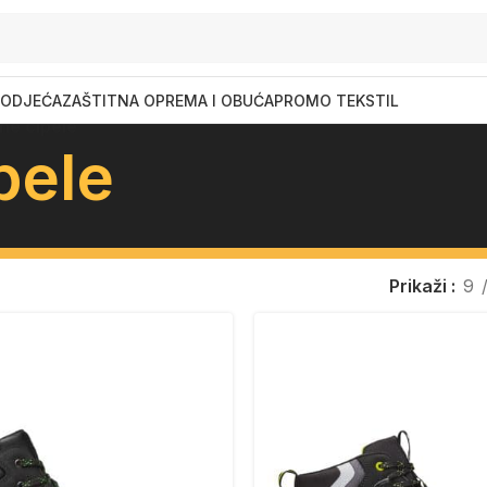
ODJEĆA
ZAŠTITNA OPREMA I OBUĆA
PROMO TEKSTIL
ne cipele
pele
Prikaži
9