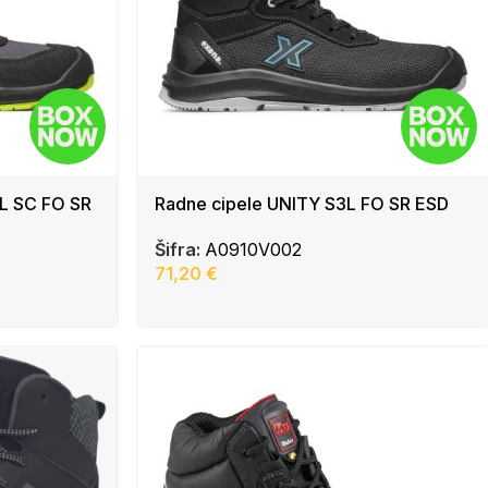
L SC FO SR
Radne cipele UNITY S3L FO SR ESD
Šifra:
A0910V002
71,20
€