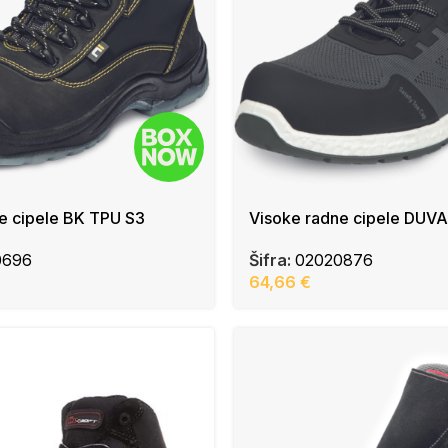
e cipele BK TPU S3
Visoke radne cipele DUV
0696
Šifra:
02020876
64,66
€