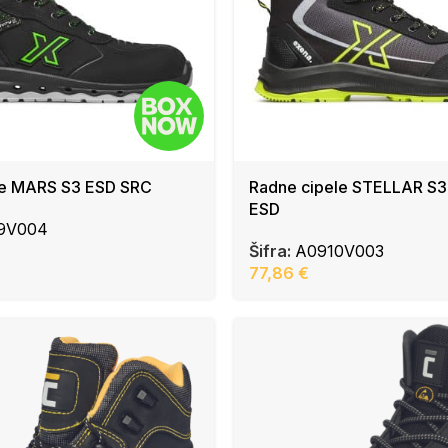
le MARS S3 ESD SRC
Radne cipele STELLAR S3
ESD
9V004
Šifra:
A0910V003
77,86
€