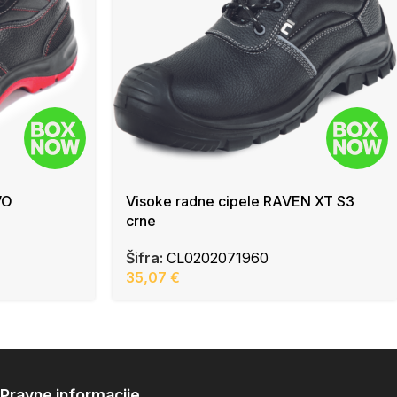
VO
Visoke radne cipele RAVEN XT S3
crne
Šifra:
CL0202071960
35,07
€
Pravne informacije