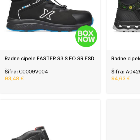
Radne cipele FASTER S3 S FO SR ESD
Radne cipe
Šifra:
C0009V004
Šifra:
A042
93,48
€
94,63
€