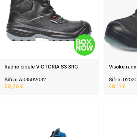
Radne cipele VICTORIA S3 SRC
Visoke radn
Šifra:
A0350V032
Šifra:
0202
50,76
€
48,11
€